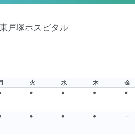
い東戸塚ホスピタル
月
火
水
木
金
●
●
●
●
●
●
●
●
●
－