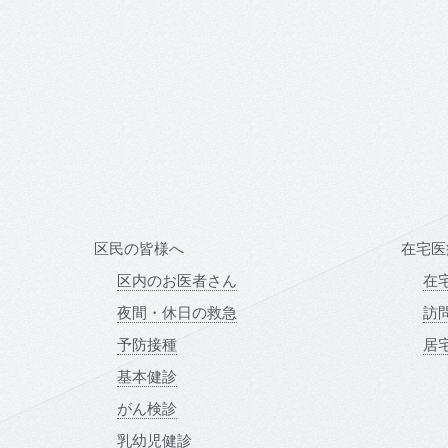
区民の皆様へ
在宅医
区内のお医者さん
在
夜間・休日の救急
訪
予防接種
居
基本健診
がん検診
乳幼児健診