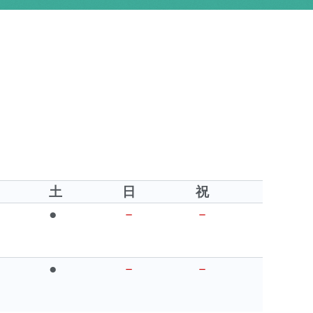
土
日
祝
●
－
－
●
－
－