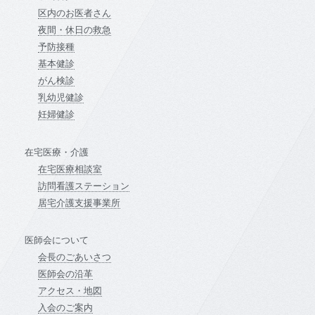
区内のお医者さん
夜間・休日の救急
予防接種
基本健診
がん検診
乳幼児健診
妊婦健診
在宅医療・介護
在宅医療相談室
訪問看護ステーション
居宅介護支援事業所
医師会について
会長のごあいさつ
医師会の沿革
アクセス・地図
入会のご案内