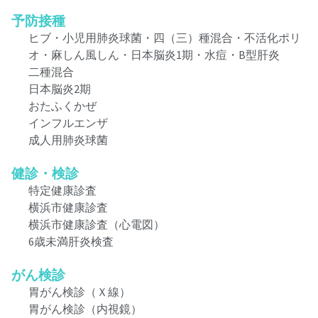
予防接種
ヒブ・小児用肺炎球菌・四（三）種混合・不活化ポリ
オ・麻しん風しん・日本脳炎1期・水痘・B型肝炎
二種混合
日本脳炎2期
おたふくかぜ
インフルエンザ
成人用肺炎球菌
健診・検診
特定健康診査
横浜市健康診査
横浜市健康診査（心電図）
6歳未満肝炎検査
がん検診
胃がん検診（Ｘ線）
胃がん検診（内視鏡）