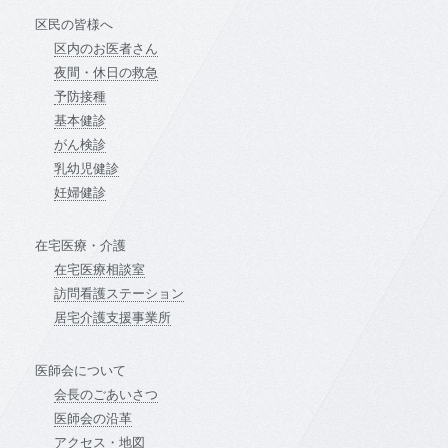
区民の皆様へ
区内のお医者さん
夜間・休日の救急
予防接種
基本健診
がん検診
乳幼児健診
妊婦健診
在宅医療・介護
在宅医療相談室
訪問看護ステーション
居宅介護支援事業所
医師会について
会長のごあいさつ
医師会の沿革
アクセス・地図