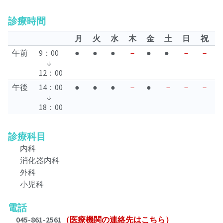
診療時間
月
火
水
木
金
土
日
祝
午前
9：00
●
●
●
－
●
●
－
－
↓
12：00
午後
14：00
●
●
●
－
●
－
－
－
↓
18：00
診療科目
内科
消化器内科
外科
小児科
電話
045-861-2561
（医療機関の連絡先はこちら）