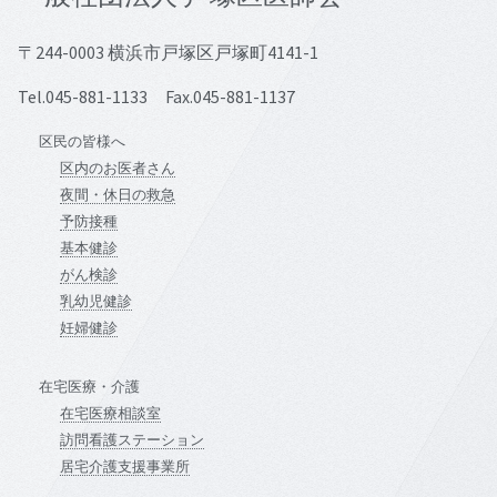
〒244-0003 横浜市戸塚区戸塚町4141-1
Tel.045-881-1133 Fax.045-881-1137
区民の皆様へ
区内のお医者さん
夜間・休日の救急
予防接種
基本健診
がん検診
乳幼児健診
妊婦健診
在宅医療・介護
在宅医療相談室
訪問看護ステーション
居宅介護支援事業所