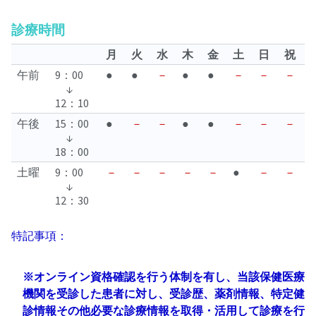
診療時間
月
火
水
木
金
土
日
祝
午前
9：00
●
●
－
●
●
－
－
－
↓
12：10
午後
15：00
●
－
－
●
●
－
－
－
↓
18：00
土曜
9：00
－
－
－
－
－
●
－
－
↓
12：30
特記事項：
※オンライン資格確認を行う体制を有し、当該保健医療
機関を受診した患者に対し、受診歴、薬剤情報、特定健
診情報その他必要な診療情報を取得・活用して診療を行